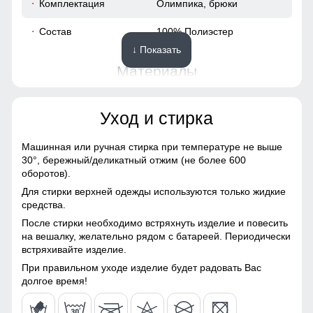
Комплектация
Олимпика, брюки
Состав
100% Полиэстер
80
↓ Показать
64
Материалы
52
Материал
Волокно, Трикотаж,
Уход и стирка
Полиэстер, Экологичные
материалы;
57
Машинная или ручная стирка при температуре не выше
Материал подкладки
Полиэстер
С диапазоном рабочих температур от +5° до +25°С и
30°,
бережный/деликатный отжим (не более 600
универсальным размерным рядом от 155 до 200 см, этот
оборотов).
56 (3XL)
Материал подкладки
Полиэстер
костюм станет надежным спутником в любых
Для стирки верхней одежды используются только жидкие
брюк
приключениях.
средства.
75
После стирки необходимо встряхнуть изделие и повесить
Особенность ткани
Гипоаллергенная/
Легкость, не сковывающая движений
на вешалку, желательно рядом с батареей. Периодически
Дышащая
82
встряхивайте изделие.
Этот костюм обеспечивает абсолютную свободу
движений благодаря своему прямому крою и легким
При правильном уходе изделие будет радовать Вас
Конструктивные особенности
66
материалам. Она идеально подходит для активного
долгое время!
образа жизни, обеспечивая комфорт и легкость на
каждом шагу. Носите её и наслаждайтесь каждым
Покрой
Прямой/Зауженный
55