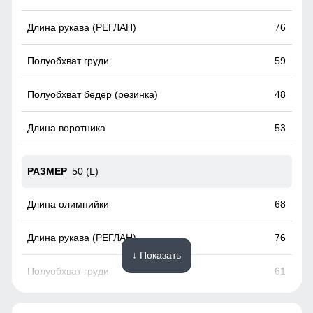
ослабить в талии.
76
59
48
53
50 (L)
68
76
↓ Показать
61
50