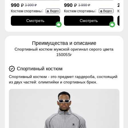
990
990
2 6
3 990
3 990
p
p
p
p
Костюм спортивный 35021Sr
Костюм спортивный 15020B
Костю
Видео
Видео
Смотреть
Смотреть
Преимущества и описание
Спортивный костюм мужской оригинал серого цвета
15005Sr
Спортивный костюм
Спортивный костюм - это предмет гардероба, состоящий
из двух частей: олимпийки и спортивных брюк.