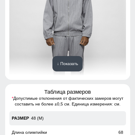
↓ Показать
Таблица размеров
*
Допустимые отклонения от фактических замеров могут
Спортивный костюм - это предмет гардероба, состоящий
составить не более ±0,5 см. Единица измерения: см.
из двух частей: олимпийки и спортивных брюк.
48 (M)
Регулируемая посадка
Благодаря резинке,брюки можно легко затянуть или
68