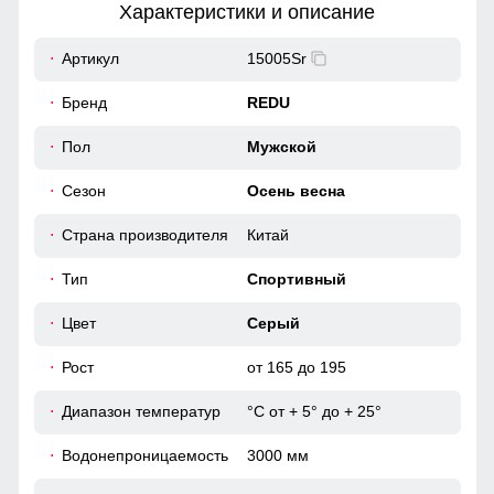
Характеристики и описание
55
Артикул
15005Sr
Благодаря резинке,брюки можно легко затянуть или
ослабить в талии.
Бренд
REDU
52 (XL)
Адаптирован к разным условиям
Пол
Мужской
72
С диапазоном рабочих температур от +5° до +25°С и
Сезон
Осень весна
универсальным размерным рядом от 155 до 200 см, этот
костюм станет надежным спутником в любых
77
приключениях.
Страна производителя
Китай
63
Тип
Спортивный
51
Цвет
Серый
Рост
от 165 до 195
55
Диапазон температур
°С от + 5° до + 25°
54 (XXL)
Водонепроницаемость
3000 мм
73