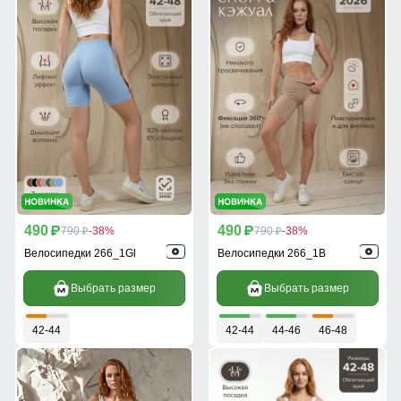
490
490
p
790
-38%
p
790
-38%
p
p
Велосипедки 266_1Gl
Велосипедки 266_1B
Выбрать размер
Выбрать размер
42-44
42-44
44-46
46-48