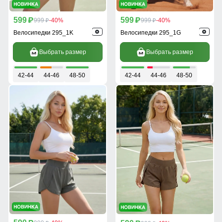
599
599
p
999
-40%
p
999
-40%
p
p
Велосипедки 295_1K
Велосипедки 295_1G
Выбрать размер
Выбрать размер
42-44
44-46
48-50
42-44
44-46
48-50