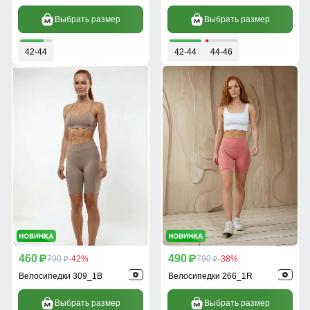
Выбрать размер
Выбрать размер
42-44
42-44
44-46
460
490
p
790
-42%
p
790
-38%
p
p
Велосипедки 309_1B
Велосипедки 266_1R
Выбрать размер
Выбрать размер