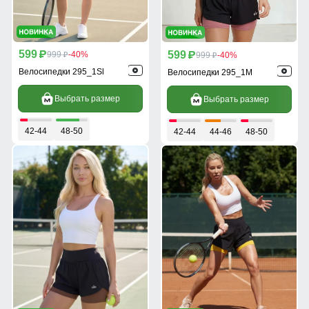
599
599
p
999
-40%
p
999
-40%
p
p
Велосипедки 295_1Sl
Велосипедки 295_1M
Выбрать размер
Выбрать размер
42-44
48-50
42-44
44-46
48-50