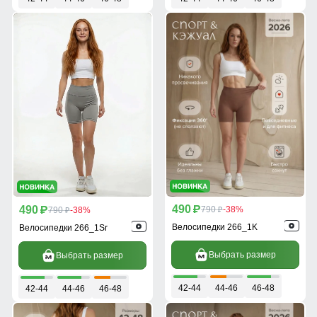
490
490
p
790
-38%
p
790
-38%
p
p
Велосипедки 266_1K
Велосипедки 266_1Sr
Выбрать размер
Выбрать размер
42-44
44-46
46-48
42-44
44-46
46-48