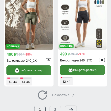
490
490
p
790
-38%
p
790
-38%
p
p
Велосипедки 240_1TC
Велосипедки 240_1Kh
Выбрать размер
Выбрать размер
42-44
42-44
44-46
Показать еще
1
2