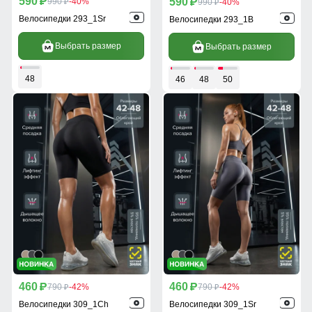
590
590
p
990
-40%
p
990
-40%
p
p
Велосипедки 293_1Sr
Велосипедки 293_1B
Выбрать размер
Выбрать размер
48
46
48
50
460
460
p
790
-42%
p
790
-42%
p
p
Велосипедки 309_1Ch
Велосипедки 309_1Sr