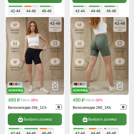
42-44
44-46
46-48
42-44
44-46
46-48
490
490
p
790
-38%
p
790
-38%
p
p
Велосипедки 266_1Ch
Велосипедки 266_1Kh
Выбрать размер
Выбрать размер
42-44
44-46
46-48
42-44
44-46
46-48