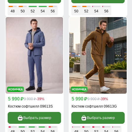
48
50
52
54
56
50
52
54
56
5 990
5 990
p
9 900
-39%
p
9 900
-39%
p
p
Костюм софтшелл 09613S
Костюм софтшелл 09613G
Выбрать размер
Выбрать размер
48
50
52
54
56
48
50
52
54
56