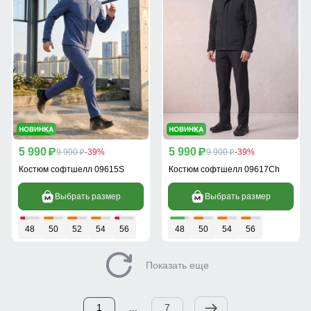
5 990
5 990
p
9 900
-39%
p
9 900
-39%
p
p
Костюм софтшелл 09615S
Костюм софтшелл 09617Ch
Выбрать размер
Выбрать размер
48
50
52
54
56
48
50
54
56
Показать еще
1
...
7