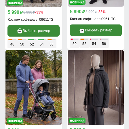
5 990
5 990
p
8 990
-33%
p
8 990
-33%
p
p
Костюм софтшелл 09611TC
Костюм софтшелл 09611TS
Выбрать размер
Выбрать размер
50
52
54
56
48
50
52
54
56