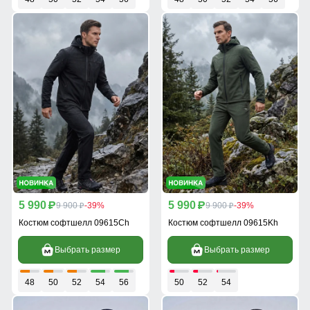
5 990
5 990
p
9 900
-39%
p
9 900
-39%
p
p
Костюм софтшелл 09615Ch
Костюм софтшелл 09615Kh
Выбрать размер
Выбрать размер
48
50
52
54
56
50
52
54