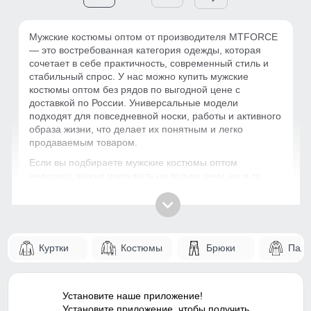
Мужские костюмы оптом от производителя MTFORCE
— это востребованная категория одежды, которая
сочетает в себе практичность, современный стиль и
стабильный спрос. У нас можно купить мужские
костюмы оптом без рядов по выгодной цене с
доставкой по России. Универсальные модели
подходят для повседневной носки, работы и активного
образа жизни, что делает их понятным и легко
продаваемым товаром.
Если вы подбираете мужские костюмы оптом
недорого, важно учитывать не только цену, но и то,
насколько модель будет востребована. Удобная
посадка, актуальный внешний вид и комфорт в носке
делают такие изделия популярными у покупателей. За
счёт этого снижается риск остатков и упрощается
формирование ассортимента.
Куртки
Костюмы
Брюки
Паль
Как выбрать мужские костюмы оптом?
При закупке мужских костюмов от производителя стоит
Установите наше приложение!
обращать внимание на качество материалов, удобство
Установите приложение, чтобы получить