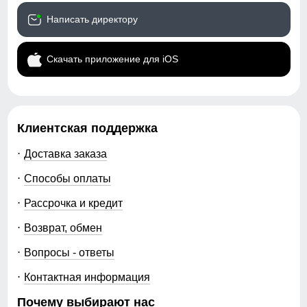
получаете возможность гибко формировать
ассортимент и выбирать только те модели, которые
Написать директору
действительно востребованы. Это снижает затраты и
позволяет быстрее выходить в продажи.
Скачать приложение для iOS
MTFORCE предлагает купить мужские костюмы оптом
от производителя на выгодных условиях. Быстрая
доставка по России, стабильное качество и актуальные
модели позволяют эффективно работать с категорией
и зарабатывать на популярной одежде.
Клиентская поддержка
Доставка заказа
Способы оплаты
Рассрочка и кредит
Возврат, обмен
Вопросы - ответы
Контактная информация
Почему выбирают нас