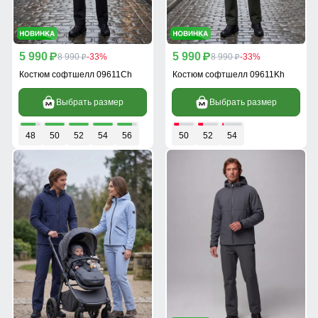
5 990
5 990
p
8 990
-33%
p
8 990
-33%
p
p
Костюм софтшелл 09611Ch
Костюм софтшелл 09611Kh
Выбрать размер
Выбрать размер
48
50
52
54
56
50
52
54