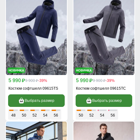
5 990
5 990
p
9 900
-39%
p
9 900
-39%
p
p
Костюм софтшелл 09615TS
Костюм софтшелл 09615TC
Выбрать размер
Выбрать размер
48
50
52
54
56
50
52
54
56