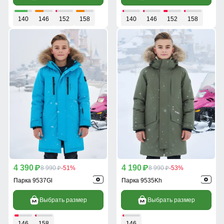
140
146
152
158
140
146
152
158
4 390
4 190
p
8 990
-51%
p
8 990
-53%
p
p
Парка 9537Gl
Парка 9535Kh
Выбрать размер
Выбрать размер
146
158
146