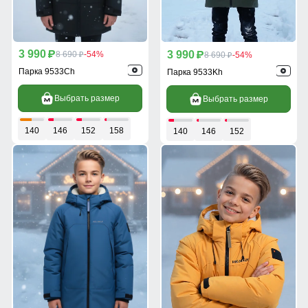
3 990
3 990
p
8 690
-54%
p
8 690
-54%
p
p
Парка 9533Ch
Парка 9533Kh
Выбрать размер
Выбрать размер
140
146
152
158
140
146
152