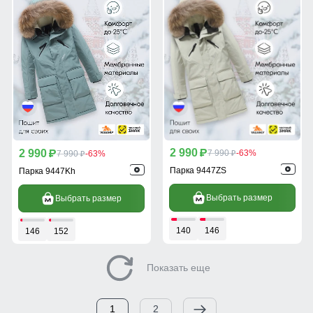
2 990
2 990
p
7 990
-63%
p
7 990
-63%
p
p
Парка 9447ZS
Парка 9447Kh
Выбрать размер
Выбрать размер
140
146
146
152
Показать еще
1
2