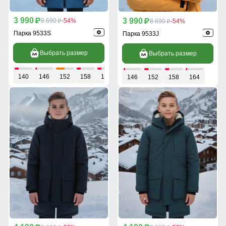
3 990
3 990
p
8 690
-54%
p
8 690
-54%
p
p
Парка 9533S
Парка 9533J
Выбрать размер
Выбрать размер
140
146
152
158
164
146
152
158
164