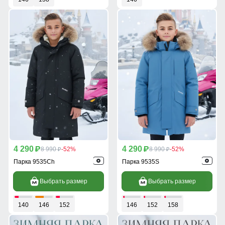
4 290
4 290
p
8 990
-52%
p
8 990
-52%
p
p
Парка 9535Ch
Парка 9535S
Выбрать размер
Выбрать размер
140
146
152
146
152
158