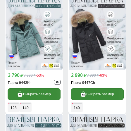
3 790
2 990
p
7 990
-53%
p
7 990
-63%
p
p
Парка 9443Kh
Парка 9447Ch
Выбрать размер
Выбрать размер
128
140
140