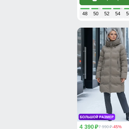
48
50
52
54
5
4 390
p
7 990
-45%
p