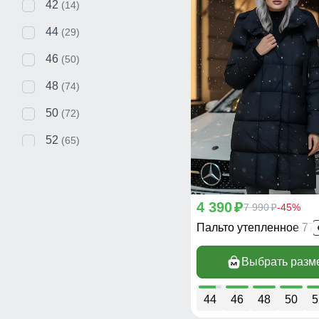
42
(14)
44
(29)
46
(50)
48
(74)
50
(72)
52
(65)
54
(52)
56
(22)
4 390
p
7 990
-45%
p
58
(4)
Пальто утепленное 77
Выбрать разм
44
46
48
50
5