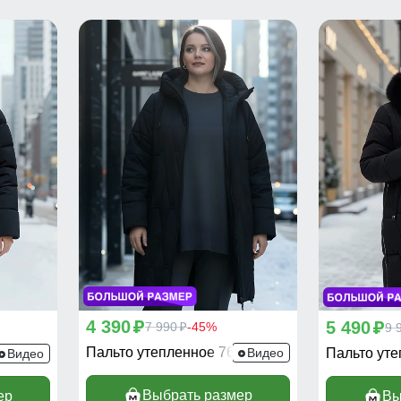
4 390
5 490
p
7 990
-45%
p
9 
p
Пальто утепленное 7699Ch
79Ch
Видео
Пальто ут
Видео
Выбрать размер
ер
Вы