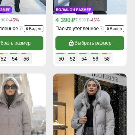
4 390
990
-45%
p
7 990
-45%
p
p
епленное 7637Ch
Пальто утепленное 7699K
Видео
Видео
брать размер
Выбрать размер
52
54
56
50
52
54
56
58