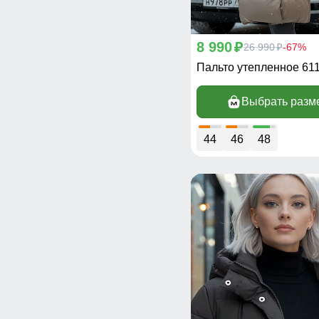
8 990
p
26 990
-67%
p
Пальто утепленное 61
Выбрать разм
44
46
48