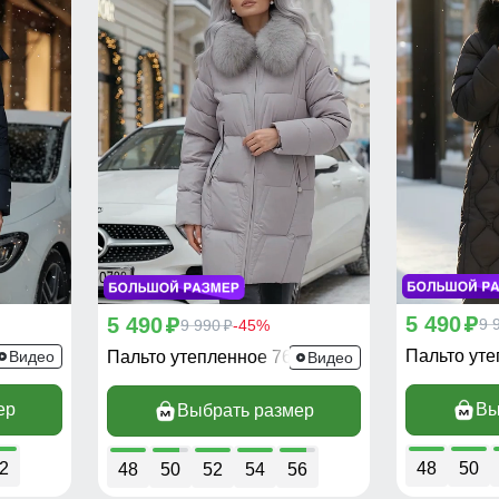
5 490
5 490
p
9 
p
9 990
-45%
p
00Ch
Пальто ут
Видео
Пальто утепленное 7630SK
Видео
ер
Вы
Выбрать размер
2
48
50
48
50
52
54
56