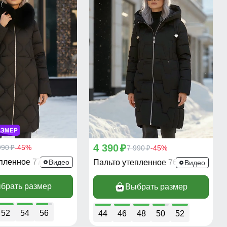
4 390
990
-45%
p
7 990
-45%
p
p
епленное 7753Ch
Видео
Пальто утепленное 7638Ch
Видео
брать размер
Выбрать размер
52
54
56
44
46
48
50
52