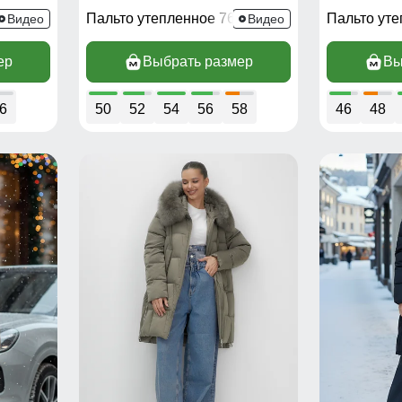
79SK
Пальто утепленное 7699SK
Пальто ут
Видео
Видео
ер
Выбрать размер
Вы
6
50
52
54
56
58
46
48