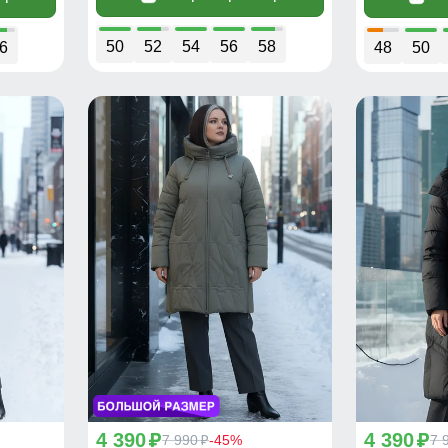
50
52
54
56
58
6
48
50
4 390
4 390
p
7 990
-45%
p
7 
p