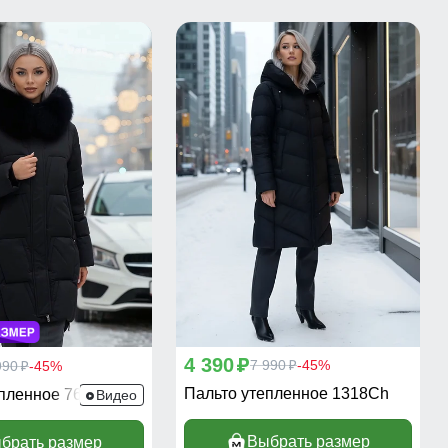
4 390
p
7 990
-45%
990
-45%
p
p
Пальто утепленное 1318Ch
епленное 7630Ch
Видео
Выбрать размер
брать размер