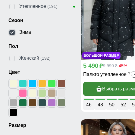
Утепленное
(191)
Сезон
Зима
Пол
Женский
(192)
5 490
p
9 990
-45%
p
Цвет
Пальто утепленное 77
Выбрать разм
46
48
50
52
5
Размер