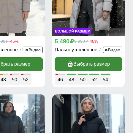
5 490
990
-45%
p
9 990
-45%
p
p
епленное 7638SK
Пальто утепленное 7745SK
Видео
Видео
брать размер
Выбрать размер
48
50
52
46
48
50
52
54