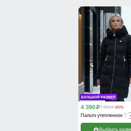
4 390
p
7 990
-45%
p
Пальто утепленное 77
Выбрать разм