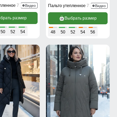
епленное 7709Ch
Видео
Пальто утепленное 7702Ch
Видео
брать размер
Выбрать размер
50
52
54
48
50
52
54
56