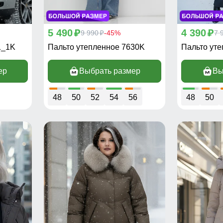
5 490
4 390
p
9 990
-45%
p
7 
p
1_1K
Пальто утепленное 7630K
Пальто ут
ер
Выбрать размер
Вы
48
50
52
54
56
48
50