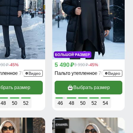
5 490
990
-45%
p
9 990
-45%
p
p
епленное 7618Ch
Пальто утепленное 7629Ch
Видео
Видео
брать размер
Выбрать размер
48
50
52
46
48
50
52
54