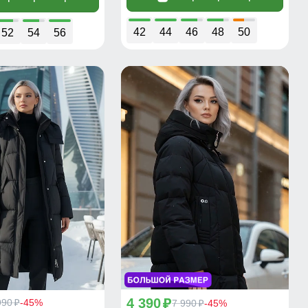
42
44
46
48
50
52
54
56
4 390
990
-45%
p
7 990
-45%
p
p