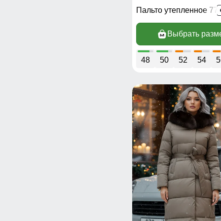
Пальто утепленное 77
Выбрать разм
48
50
52
54
5