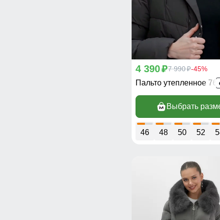
4 390
p
7 990
-45%
p
Пальто утепленное 76
Выбрать разм
46
48
50
52
5