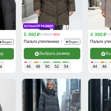
5 490
4 390
p
9 990
-45%
p
7 
p
Пальто утепленное 7745TK
Пальто ут
23TK
Видео
Видео
Выбрать размер
Вы
ер
46
48
50
52
54
44
46
4