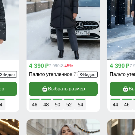
4 390
4 390
p
7 990
-45%
p
7 
p
45Ch
Пальто утепленное 7747Ch
Пальто ут
Видео
Видео
ер
Выбрать размер
Вы
4
46
48
50
52
54
44
46