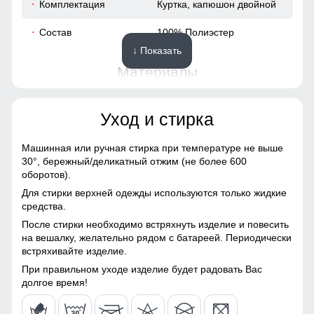
Комплектация
Куртка, капюшон двойной
60
Состав
100% Полиэстер
↓ Показать
48 (XL)
Материалы
87
Материал
Gore-tex, Мембранные
Уход и стирка
материалы, Натуральные
материалы, Полиэстер,
60
Плащевка, Тефлон,
Машинная или ручная стирка при температуре не выше
Экологичные материалы
30°,
бережный/деликатный отжим (не более 600
55
оборотов).
Материал подкладки
100% полиэстер
Для стирки верхней одежды используются только жидкие
Ветрозащитная планка нужна для защиты от ветра и
57
средства.
Материал подкладки
100% полиэстер
холодного воздуха который может проникнуть внутрь
После стирки необходимо встряхнуть изделие и повесить
капюшона
через молнию куртки.
41
на вешалку, желательно рядом с батареей. Периодически
встряхивайте изделие.
Материал наполнителя
Тинсулейт
Водонепроницаемость: 10000 мм
60
При правильном уходе изделие будет радовать Вас
Особенность ткани
Плотная мембранная
Ткань куртки обработана водоотталкивающей пропиткой
долгое время!
ткань
снаружи и антибактериальной внутри.
Водонепроницаемая мембрана обеспечивает
50 (XXL)