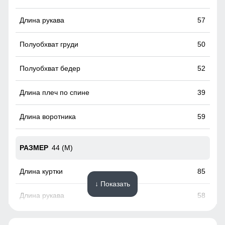
Внутренний капюшон предназначен для защиты головы
от ветра, снега и дождя. Капюшон - регулировка объема
57
дает возможность сделать капюшон более эргономичным
и комфортным.
50
52
39
59
44 (M)
85
↓ Показать
58
51