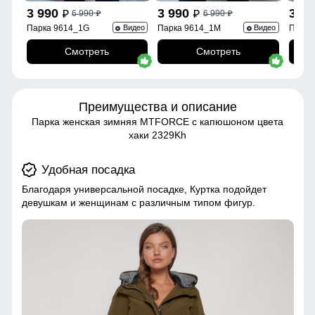
3 990
3 990
3 9
6 990
6 990
p
p
p
p
Парка 9614_1G
Парка 9614_1M
Парка
Видео
Видео
Смотреть
Смотреть
Преимущества и описание
Парка женская зимняя MTFORCE c капюшоном цвета
хаки 2329Kh
Удобная посадка
Благодаря универсальной посадке, Куртка подойдет
девушкам и женщинам с различным типом фигур.