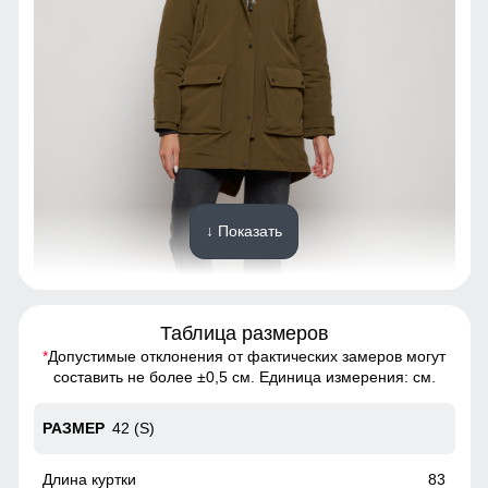
↓ Показать
Таблица размеров
*
Допустимые отклонения от фактических замеров могут
Благодаря универсальной посадке, Куртка подойдет
составить не более ±0,5 см. Единица измерения: см.
девушкам и женщинам с различным типом фигур.
42 (S)
Съемный ветрозащитный капюшон
Особенность модели. Курта имеет два капюшона!
83