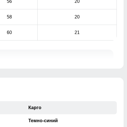
56
20
58
20
60
21
Эти джинсы карго, созданные из смеси хлопка и
эластана, обеспечивают не только превосходную
эластичность и комфорт, но и подходят для ношения в
при помощи сантиметровой ленты.
любой сезон.
Карго
Темно-синий