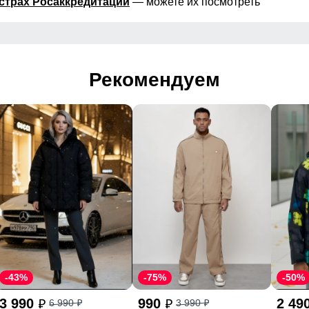
страх Росаккредитации
— можете их посмотреть
Рекомендуем
-43%
-75%
-50%
3 990
990
2 49
6 990
3 990
p
p
p
p