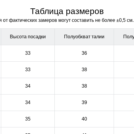
Эластичные манжеты на щиколотках и пояс
Эластичные манжеты на щиколотках и пояс
обеспечивают идеальную посадку на любую фигуру.
обеспечивают идеальную посадку на любую фигуру.
Таблица размеров
от фактических замеров могут составить не более ±0,5 см.
Высота посадки
Полуобхват талии
Полу
33
36
33
38
34
38
34
39
35
40