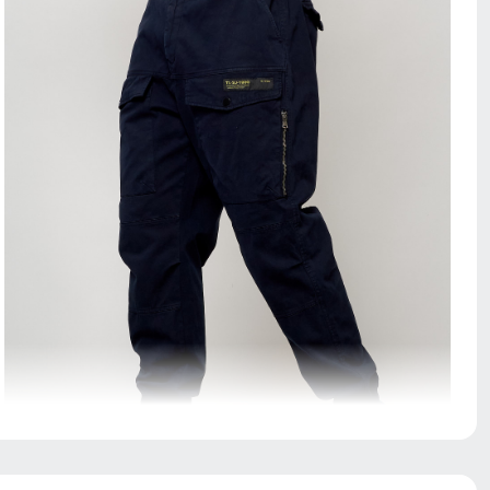
инсовые штаны имеют несколько карманов – боковые
прорезные и накладные карманы над коленом на