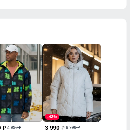
-43%
0
3 990
4 990
6 990
p
p
p
p