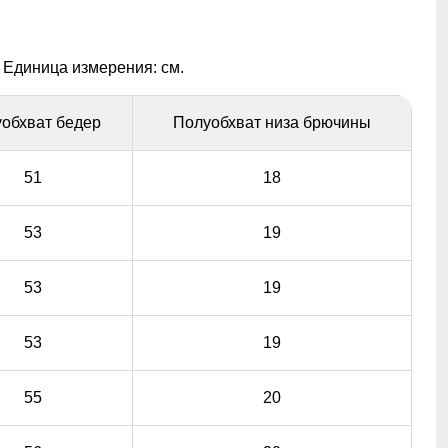
кнопках и задние.
Комфорт круглый год
 Единица измерения: см.
Эти джинсы карго, созданные из смеси хлопка и
эластана, обеспечивают не только превосходную
обхват бедер
Полуобхват низа брючины
эластичность и комфорт, но и подходят для ношения в
любой сезон.
51
18
53
19
53
19
53
19
55
20