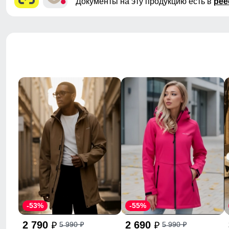
Документы на эту продукцию есть в
рее
-53%
-55%
2 790
2 690
5 990
5 990
p
p
p
p