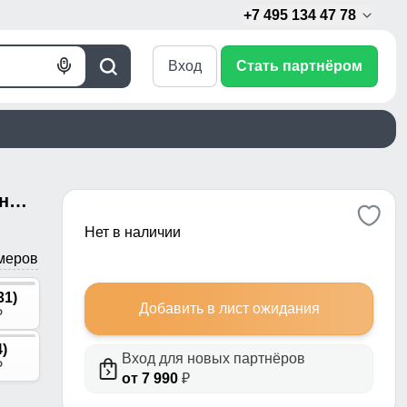
+7 495 134 47 78
Вход
Стать партнёром
Голосовой
Поиск
поиск
Джинсы карго мужские с накладными карманами темно-синего цвета 2417TS
Нет в наличии
меров
31)
Добавить в лист ожидания
p
4)
Вход для новых партнёров
p
от 7 990
₽