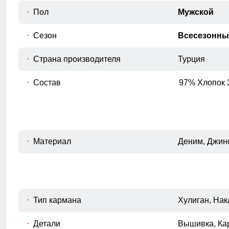
C
Измеряется по самым широким
Пол
Мужской
точкам ягодиц.
Сезон
Всесезонны
Шаговый шов
D
От верхней внутренней части бедра
Страна производителя
до нижнего края брюк.
Турция
Полуобхват низа брючины
Состав
97% Хлопок 
E
Измеряется полуобхват штанины по
нижнему краю.
Высота посадки
Измеряется по переднему шву, от
F
верхнего среза брюк до шагового
Материал
Деним, Джинс
шва.
Тип кармана
Хулиган, Нак
Детали
Вышивка, Ка