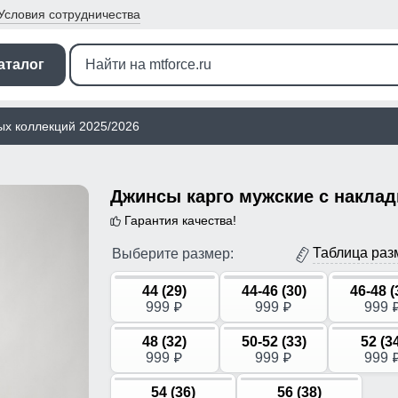
Условия
сотрудничества
аталог
ых коллекций 2025/2026
Гарантия качества!
Таблица раз
Выберите размер:
44 (29)
44-46 (30)
46-48 (
999
999
999
p
p
48 (32)
50-52 (33)
52 (3
999
999
999
p
p
54 (36)
56 (38)