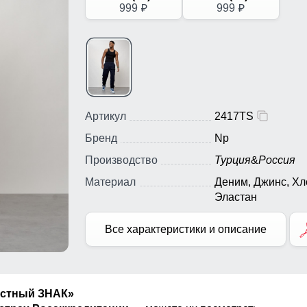
999
999
p
p
Артикул
2417TS
Бренд
Np
Производство
Турция
&
Россия
Материал
Деним, Джинс, Хл
Эластан
Все характеристики и описание
естный ЗНАК»