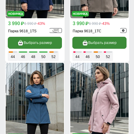
3 990
3 990
p
6 990
-43%
p
6 990
-43%
p
p
Парка 9618_1TS
Парка 9618_1TC
Выбрать размер
Выбрать размер
44
46
48
50
52
44
46
50
52