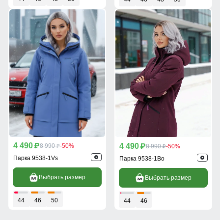
4 490
4 490
p
8 990
-50%
p
8 990
-50%
p
p
Парка 9538-1Vs
Парка 9538-1Bo
Выбрать размер
Выбрать размер
44
46
50
44
46