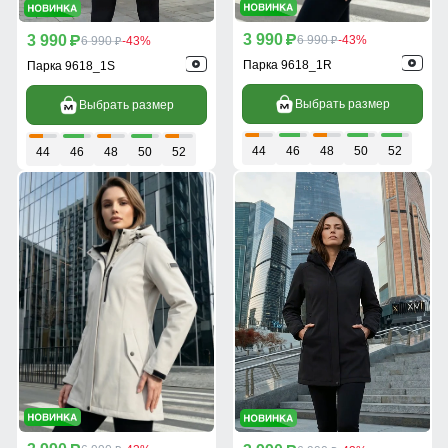
3 990
3 990
p
6 990
-43%
p
6 990
-43%
p
p
Парка 9618_1R
Парка 9618_1S
Выбрать размер
Выбрать размер
44
46
48
50
52
44
46
48
50
52