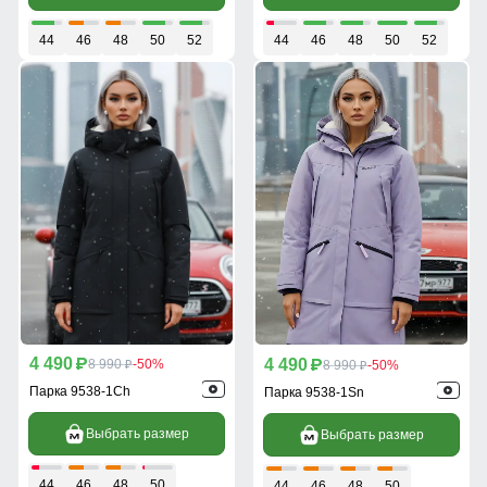
44
46
48
50
52
44
46
48
50
52
4 490
4 490
p
8 990
-50%
p
8 990
-50%
p
p
Парка 9538-1Ch
Парка 9538-1Sn
Выбрать размер
Выбрать размер
44
46
48
50
44
46
48
50