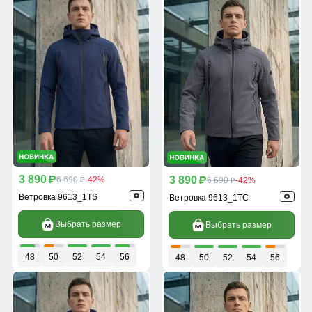
3 890
3 890
p
6 690
-42%
p
6 690
-42%
p
p
Ветровка 9613_1TS
Ветровка 9613_1TC
Выбрать размер
Выбрать размер
48
50
52
54
56
48
50
52
54
56