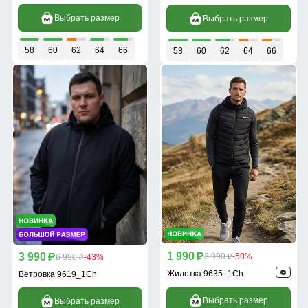
Выбрать размер
Выбрать размер
58
60
62
64
66
58
60
62
64
66
1 990
3 990
p
3 990
-50%
p
6 990
-43%
p
p
Жилетка 9635_1Ch
Ветровка 9619_1Ch
Выбрать размер
Выбрать размер