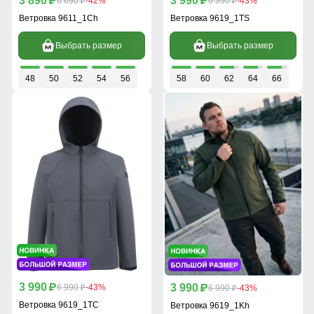
3 890
3 990
p
6 690
-42%
p
6 990
-43%
p
p
Ветровка 9611_1Ch
Ветровка 9619_1TS
Выбрать размер
Выбрать размер
48
50
52
54
56
58
60
62
64
66
3 990
3 990
p
6 990
-43%
p
6 990
-43%
p
p
Ветровка 9619_1TC
Ветровка 9619_1Kh