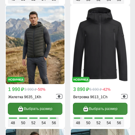
1 990
3 890
p
3 990
-50%
p
6 690
-42%
p
p
Жилетка 9635_1Kh
Ветровка 9613_1Ch
Выбрать размер
Выбрать размер
48
50
52
54
56
48
50
52
54
56