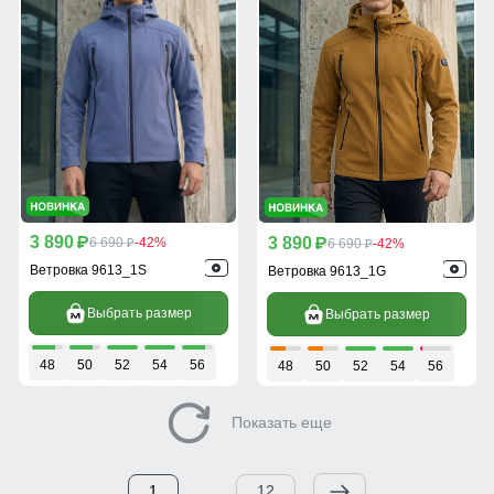
3 890
3 890
p
6 690
-42%
p
6 690
-42%
p
p
Ветровка 9613_1S
Ветровка 9613_1G
Выбрать размер
Выбрать размер
48
50
52
54
56
48
50
52
54
56
Показать еще
1
...
12