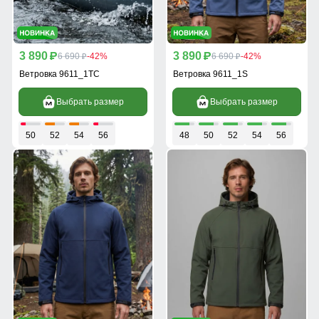
3 890
3 890
p
6 690
-42%
p
6 690
-42%
p
p
Ветровка 9611_1TC
Ветровка 9611_1S
Выбрать размер
Выбрать размер
50
52
54
56
48
50
52
54
56