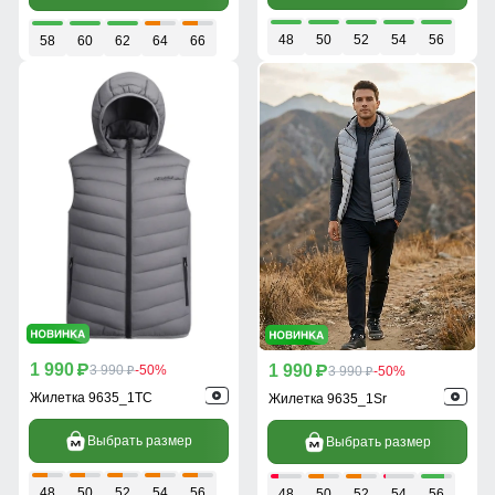
48
50
52
54
56
58
60
62
64
66
1 990
1 990
p
3 990
-50%
p
3 990
-50%
p
p
Жилетка 9635_1TC
Жилетка 9635_1Sr
Выбрать размер
Выбрать размер
48
50
52
54
56
48
50
52
54
56