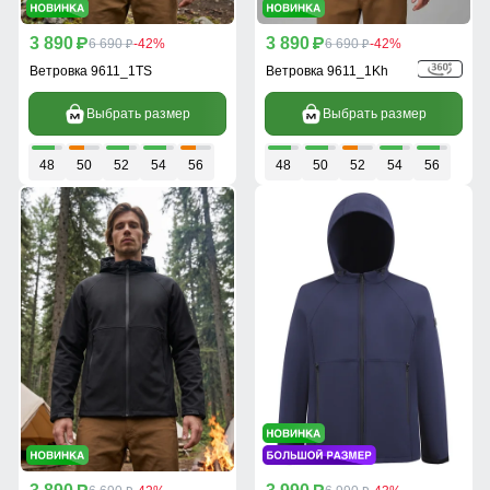
3 890
3 890
p
6 690
-42%
p
6 690
-42%
p
p
Ветровка 9611_1TS
Ветровка 9611_1Kh
Выбрать размер
Выбрать размер
48
50
52
54
56
48
50
52
54
56