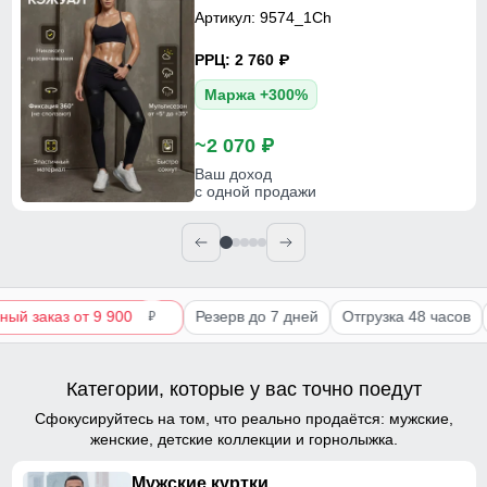
Артикул: 9574_1Ch
РРЦ: 2 760
p
Маржа +300%
~2 070
p
Ваш доход
с одной продажи
 заказ от 9 900
Резерв до 7 дней
Отгрузка 48 часов
p
Категории, которые у вас точно поедут
Сфокусируйтесь на том, что реально продаётся: мужские,
женские, детские коллекции и горнолыжка.
Мужские куртки